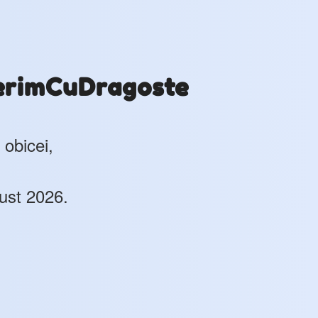
erimCuDragoste
 obicei,
ust 2026.