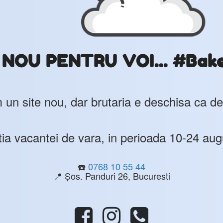
OU PENTRU VOI... #Bak
un site nou, dar brutaria e deschisa ca de
ia vacantei de vara, in perioada 10-24 aug
☎️
0768 10 55 44
📍 Șos. Panduri 26, Bucuresti