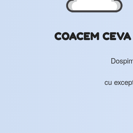
COACEM CEVA N
Dospim 
cu except