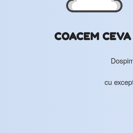
COACEM CEVA N
Dospim 
cu except