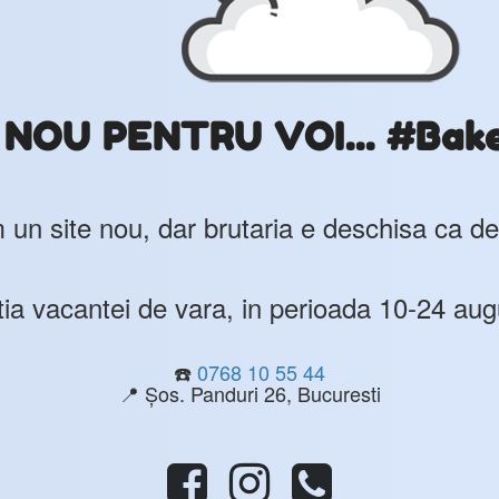
OU PENTRU VOI... #Bak
un site nou, dar brutaria e deschisa ca de
ia vacantei de vara, in perioada 10-24 aug
☎️
0768 10 55 44
📍 Șos. Panduri 26, Bucuresti