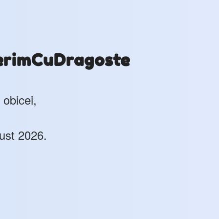
erimCuDragoste
 obicei,
ust 2026.