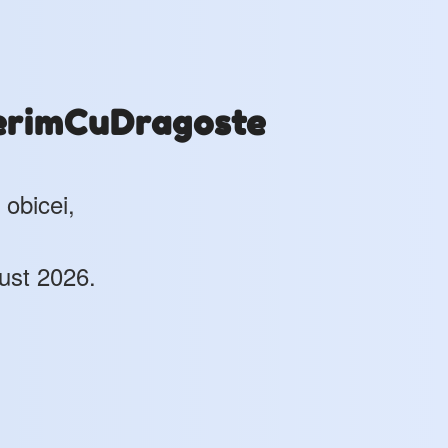
erimCuDragoste
 obicei,
ust 2026.