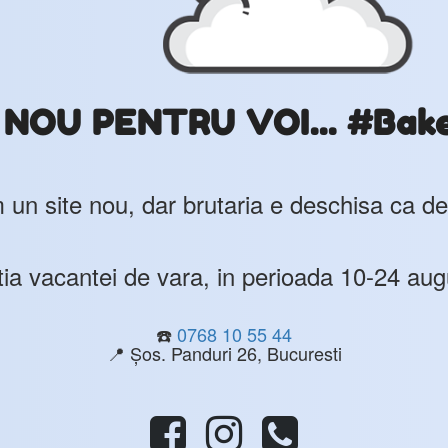
OU PENTRU VOI... #Bak
un site nou, dar brutaria e deschisa ca de
ia vacantei de vara, in perioada 10-24 aug
☎️
0768 10 55 44
📍 Șos. Panduri 26, Bucuresti