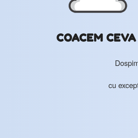
COACEM CEVA N
Dospim 
cu except